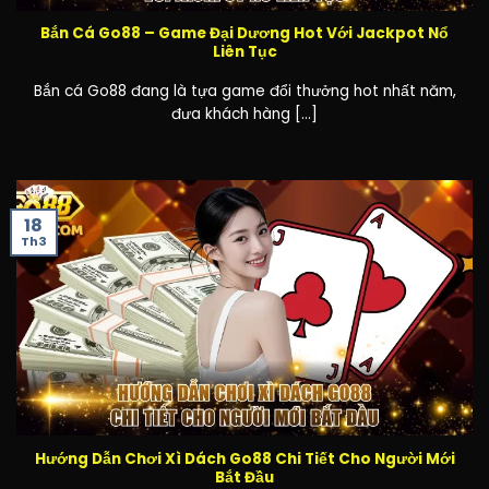
Bắn Cá Go88 – Game Đại Dương Hot Với Jackpot Nổ
Liên Tục
Bắn cá Go88 đang là tựa game đổi thưởng hot nhất năm,
đưa khách hàng [...]
18
Th3
Hướng Dẫn Chơi Xì Dách Go88 Chi Tiết Cho Người Mới
Bắt Đầu