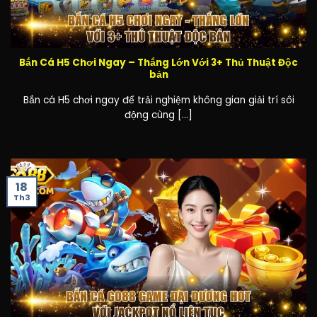
Bắn Cá H5 Chơi Ngay – Thắng Lớn Với 3+ Thủ Thuật Độc
bản
Bắn cá H5 chơi ngay để trải nghiệm không gian giải trí sôi
động cùng [...]
18
Th3