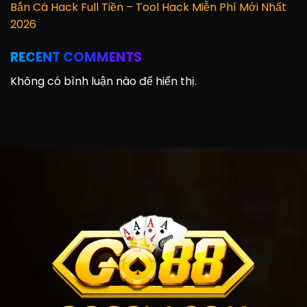
Bắn Cá Hack Full Tiền – Tool Hack Miễn Phí Mới Nhất
2026
RECENT COMMENTS
Không có bình luận nào để hiển thị.