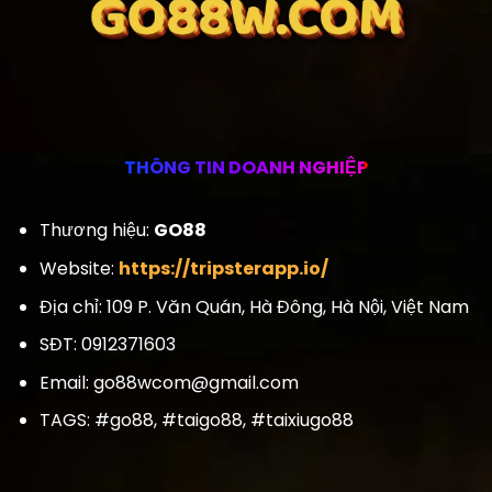
THÔNG TIN DOANH NGHIỆP
Thương hiệu:
GO88
Website:
https://tripsterapp.io/
Địa chỉ: 109 P. Văn Quán, Hà Đông, Hà Nội, Việt Nam
SĐT: 0912371603
Email:
go88wcom@gmail.com
TAGS: #go88, #taigo88, #taixiugo88