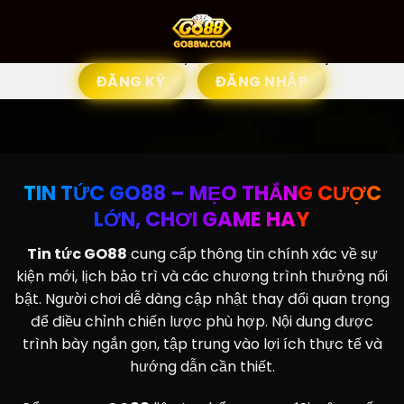
Bỏ
qua
nội
dung
ĐĂNG KÝ
ĐĂNG NHẬP
TIN TỨC GO88 – MẸO THẮNG CƯỢC
LỚN, CHƠI GAME HAY
Tin tức GO88
cung cấp thông tin chính xác về sự
kiện mới, lịch bảo trì và các chương trình thưởng nổi
bật. Người chơi dễ dàng cập nhật thay đổi quan trọng
để điều chỉnh chiến lược phù hợp. Nội dung được
trình bày ngắn gọn, tập trung vào lợi ích thực tế và
hướng dẫn cần thiết.