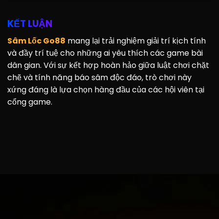
KẾT LUẬN
Sâm Lốc Go88
mang lại trải nghiệm giải trí kịch tính
và đầy trí tuệ cho những ai yêu thích các game bài
dân gian. Với sự kết hợp hoàn hảo giữa luật chơi chặt
chẽ và tính năng báo sâm độc đáo, trò chơi này
xứng đáng là lựa chọn hàng đầu của các hội viên tại
cổng game.