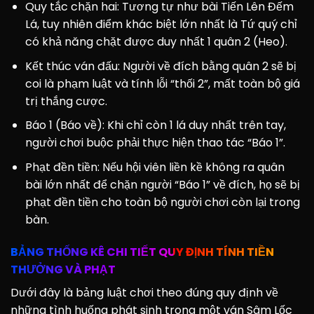
Quy tắc chặn hai: Tương tự như bài Tiến Lên Đếm
Lá, tuy nhiên điểm khác biệt lớn nhất là Tứ quý chỉ
có khả năng chặt được duy nhất 1 quân 2 (Heo).
Kết thúc ván đấu: Người về đích bằng quân 2 sẽ bị
coi là phạm luật và tính lỗi “thối 2”, mất toàn bộ giá
trị thắng cược.
Báo 1 (Báo về): Khi chỉ còn 1 lá duy nhất trên tay,
người chơi buộc phải thực hiện thao tác “Báo 1”.
Phạt đền tiền: Nếu hội viên liền kề không ra quân
bài lớn nhất để chặn người “Báo 1” về đích, họ sẽ bị
phạt đền tiền cho toàn bộ người chơi còn lại trong
bàn.
BẢNG THỐNG KÊ CHI TIẾT QUY ĐỊNH TÍNH TIỀN
THƯỞNG VÀ PHẠT
Dưới đây là bảng luật chơi theo đúng quy định về
những tình huống phát sinh trong một ván Sâm Lốc