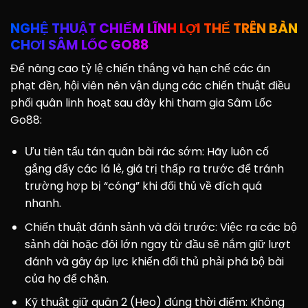
NGHỆ THUẬT CHIẾM LĨNH LỢI THẾ TRÊN BÀN
CHƠI SÂM LỐC GO88
Để nâng cao tỷ lệ chiến thắng và hạn chế các án
phạt đền, hội viên nên vận dụng các chiến thuật điều
phối quân linh hoạt sau đây khi tham gia Sâm Lốc
Go88:
Ưu tiên tẩu tán quân bài rác sớm: Hãy luôn cố
gắng đẩy các lá lẻ, giá trị thấp ra trước để tránh
trường hợp bị “cóng” khi đối thủ về đích quá
nhanh.
Chiến thuật đánh sảnh và đôi trước: Việc ra các bộ
sảnh dài hoặc đôi lớn ngay từ đầu sẽ nắm giữ lượt
đánh và gây áp lực khiến đối thủ phải phá bộ bài
của họ để chặn.
Kỹ thuật giữ quân 2 (Heo) đúng thời điểm: Không