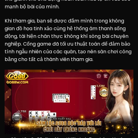
mạnh bộ bài của mình.
Khi tham gia, bạn sẽ được đắm mình trong không
gian đồ họa tinh xảo cùng hệ thống âm thanh sống
động, tái hiện chân thực không khí sòng bài chuyên
nghiệp. Cổng game đã tối ưu thuật toán để đảm bảo
tính ngẫu nhiên của các quân, tạo nên sân chơi công
bằng cho tất cả thành viên tham gia.