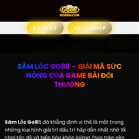
Bỏ
qua
nội
dung
ĐĂNG KÝ
ĐĂNG NHẬP
SÂM LỐC GO88 – GIẢI MÃ SỨC
NÓNG CỦA GAME BÀI ĐỔI
THƯỞNG
Sâm Lốc Go8
8 đã khẳng định vị thế là một trong
những loại hình giải trí đấu trí hấp dẫn nhất nhờ lối
chơi tốc độ và biến hóa khôn lường. Dựa trên nền