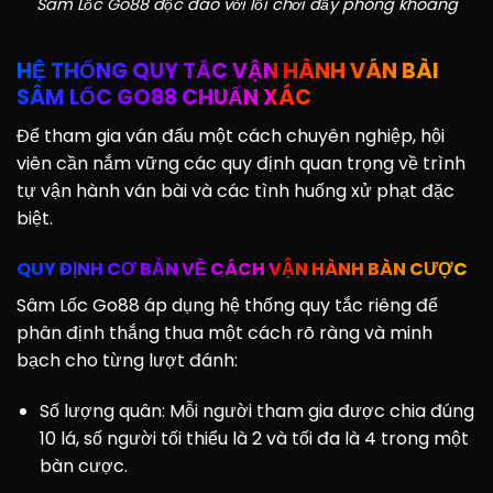
Sâm Lốc Go88 độc đáo với lối chơi đầy phóng khoáng
HỆ THỐNG QUY TẮC VẬN HÀNH VÁN BÀI
SÂM LỐC GO88 CHUẨN XÁC
Để tham gia ván đấu một cách chuyên nghiệp, hội
viên cần nắm vững các quy định quan trọng về trình
tự vận hành ván bài và các tình huống xử phạt đặc
biệt.
QUY ĐỊNH CƠ BẢN VỀ CÁCH VẬN HÀNH BÀN CƯỢC
Sâm Lốc Go88 áp dụng hệ thống quy tắc riêng để
phân định thắng thua một cách rõ ràng và minh
bạch cho từng lượt đánh:
Số lượng quân: Mỗi người tham gia được chia đúng
10 lá, số người tối thiểu là 2 và tối đa là 4 trong một
bàn cược.